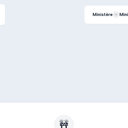
Ministère
Min
🚧