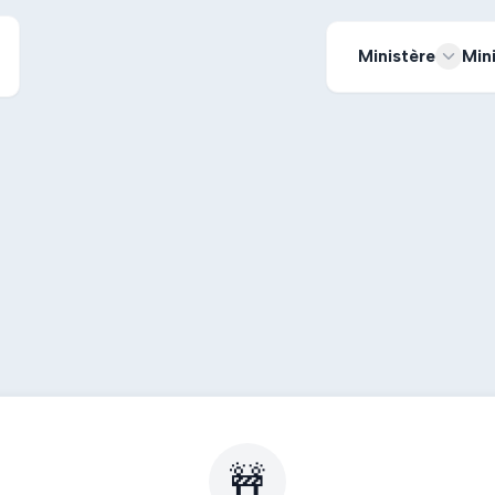
Ministère
Min
🚧