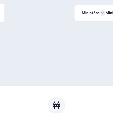
Ministère
Min
🚧