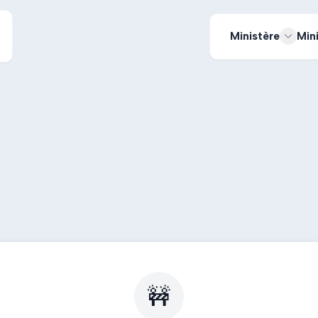
Ministère
Min
🚧