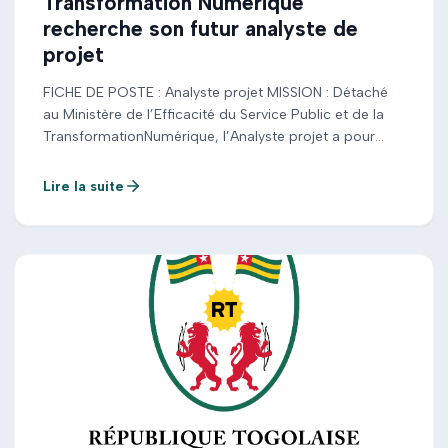
Transformation Numérique
recherche son futur analyste de
projet
FICHE DE POSTE : Analyste projet MISSION : Détaché
au Ministère de l’Efficacité du Service Public et de la
TransformationNumérique, l’Analyste projet a pour
responsabilité d’accompagner le Ministère dans lamise
en œuvre et le suivi des projets stratégiques.
Lire la suite
L’Analyste projet est un acteur clé dela démarche
analytique et de la production d’insights stratégiques
qui guident […]