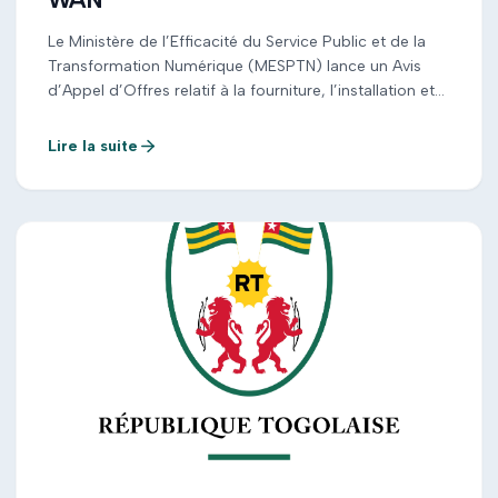
Le Ministère de l’Efficacité du Service Public et de la
Transformation Numérique (MESPTN) lance un Avis
d’Appel d’Offres relatif à la fourniture, l’installation et
l’intégration d’une solution SD-WAN. Les entreprises
qualifiées et intéressées sont invitées à consulter le
Lire la suite
dossier d’appel d’offres et à soumettre leur
proposition conformément aux exigences et délais
indiqués dans le document […]