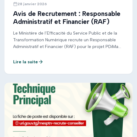
28 janvier 2026
Avis de Recrutement : Responsable
Administratif et Financier (RAF)
Le Ministère de l’Efficacité du Service Public et de la
Transformation Numérique recrute un Responsable
Administratif et Financier (RAF) pour le projet PDiMa
(Digitalisation des Mairies), financé par la KfW. Pour
avoir plus de détails sur les missions et les critères de
Lire la suite
qualification, veuillez télécharger l’Avis complet ci-joint
ou retirer les TDR à l’adresse mentionnée […]