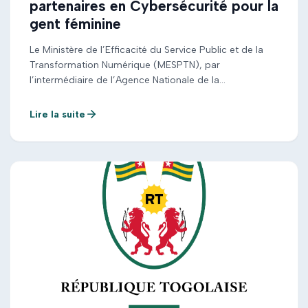
partenaires en Cybersécurité pour la
gent féminine
Le Ministère de l’Efficacité du Service Public et de la
Transformation Numérique (MESPTN), par
l’intermédiaire de l’Agence Nationale de la
Cybersécurité (ANCy), et en partenariat avec l’Agence
Togo Digital (ATD), lance, avec l’appui de partenaires
Lire la suite
techniques et financiers, un recrutement pour le
programme de formations certifiantes en
cybersécurité destiné à la gent féminine . Ce […]