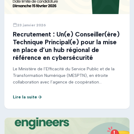
23 janvier 2026
Recrutement : Un(e) Conseiller(ère)
Technique Principal(e) pour la mise
en place d’un hub régional de
référence en cybersécurité
Le Ministère de l’Efficacité du Service Public et de la
Transformation Numérique (MESPTN), en étroite
collaboration avec l’agence de coopération
luxembourgeoise LuxDev, lance un appel à
candidatures pour le poste de Conseiller Technique
Lire la suite
Principal International (CTP). Ce poste stratégique
consiste à piloter la création et le déploiement de
l’Africa Cyber Hub (ACH), un centre de […]