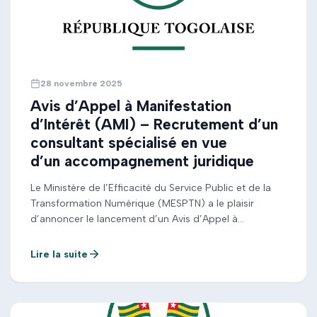
28 novembre 2025
Avis d’Appel à Manifestation
d’Intérêt (AMI) – Recrutement d’un
consultant spécialisé en vue
d’un accompagnement juridique
Le Ministère de l’Efficacité du Service Public et de la
Transformation Numérique (MESPTN) a le plaisir
d’annoncer le lancement d’un Avis d’Appel à
Manifestation d’Intérêt (AMI) pour le recrutement d’un
consultant spécialisé en vue d’un accompagnement
Lire la suite
juridique sur le Projet d’Accélération Numérique du
Togo (PANT) et un renforcement de capacité. Pour
plus de détails, veuillez consulter le document ci […]