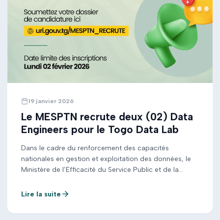
19 janvier 2026
Le MESPTN recrute deux (02) Data
Engineers pour le Togo Data Lab
Dans le cadre du renforcement des capacités
nationales en gestion et exploitation des données, le
Ministère de l’Efficacité du Service Public et de la
Transformation Numérique (MESPTN) lance un appel à
candidatures pour le recrutement de deux (02) Data
Lire la suite
Engineers. Ces experts rejoindront le Togo Data Lab à
Lomé pour soutenir le déploiement de projets […]