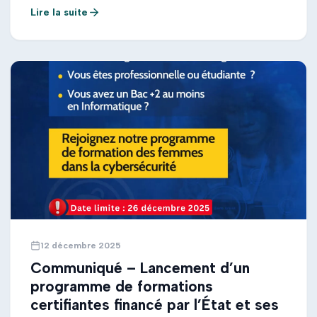
son Unité de Gestion. Pour plus de détails, veuillez
Lire la suite
consulter le document ci-après :
12 décembre 2025
Communiqué – Lancement d’un
programme de formations
certifiantes financé par l’État et ses