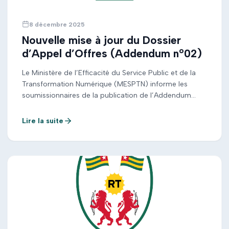
8 décembre 2025
Nouvelle mise à jour du Dossier
d’Appel d’Offres (Addendum n°02)
Le Ministère de l’Efficacité du Service Public et de la
Transformation Numérique (MESPTN) informe les
soumissionnaires de la publication de l’Addendum
n°02 relatif à l’Appel d’Offres international portant sur
la conception et l’installation de réseaux de
Lire la suite
communications électroniques et la fourniture d’IRU
dans le cadre du PANT. Cet addendum précise
notamment la nouvelle date limite […]