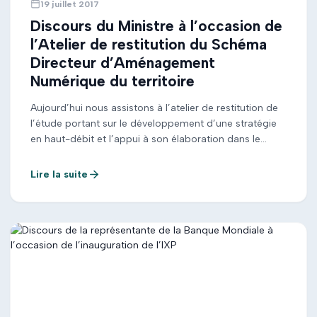
19 juillet 2017
Discours du Ministre à l’occasion de
l’Atelier de restitution du Schéma
Directeur d’Aménagement
Numérique du territoire
Aujourd’hui nous assistons à l’atelier de restitution de
l’étude portant sur le développement d’une stratégie
en haut-débit et l’appui à son élaboration dans le
cadre de la mise en place d’un schéma
d’aménagement numérique du territoire national.
Lire la suite
Cette étude vient clôturer six (6) mois d’intenses
travaux durant lesquels le Cabinet IDATE a pu identifier
[…]