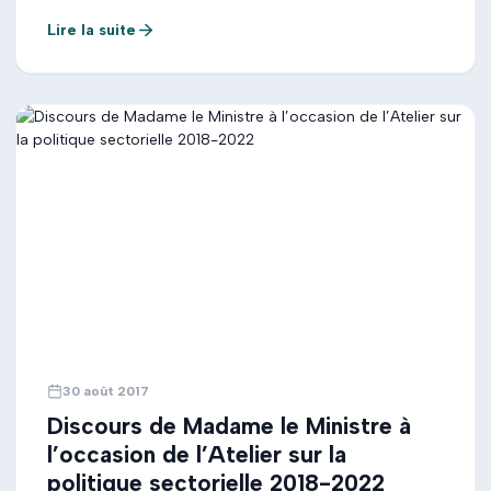
Télécommunications ; Messieurs les Présidents des
Lire la suite
Associations de consommateurs ; Autorités civiles,
politiques, militaires, religieuses et administratives ;
Mesdames et Messieurs les directeurs et […]
30 août 2017
Discours de Madame le Ministre à
l’occasion de l’Atelier sur la
politique sectorielle 2018-2022