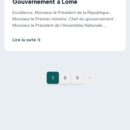
Gouvernement à Lomé
Excellence, Monsieur le Président de la République ;
Monsieur le Premier ministre, Chef du gouvernement ;
Monsieur le Président de l’Assemblée Nationale ;
Messieurs les Présidents des Institutions de la
République ; Mesdames et Messieurs les Ministres et
Lire la suite
Chers Collègues ; Monsieur le Chef d’Etat-major
général des Forces Armées Togolaises ; Honorables
députés ; Monsieur l’Ambassadeur de la République
Populaire de Chine ; […]
<
1
2
3
>