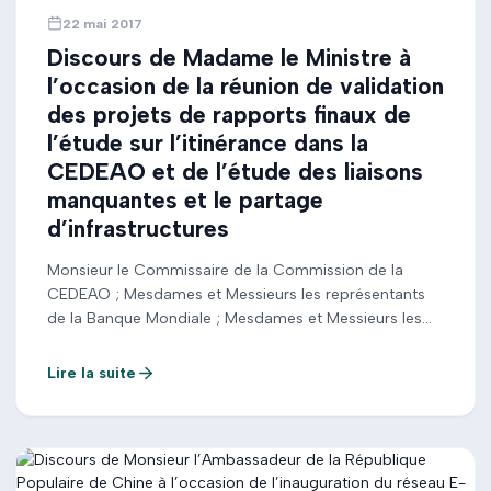
22 mai 2017
Discours de Madame le Ministre à
l’occasion de la réunion de validation
des projets de rapports finaux de
l’étude sur l’itinérance dans la
CEDEAO et de l’étude des liaisons
manquantes et le partage
d’infrastructures
Monsieur le Commissaire de la Commission de la
CEDEAO ; Mesdames et Messieurs les représentants
de la Banque Mondiale ; Mesdames et Messieurs les
experts, membres des ministères de nos pays
membres de la CEDEAO ; Monsieur le Directeur
Lire la suite
Général de l’Autorité de Réglementation des secteurs
de Postes et de Télécommunications (ART&P) ; […]