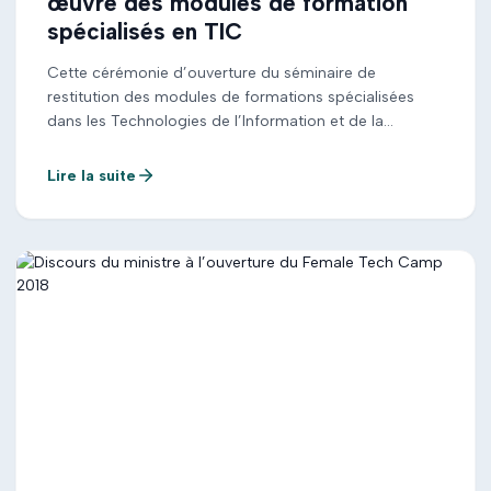
œuvre des modules de formation
spécialisés en TIC
Cette cérémonie d’ouverture du séminaire de
restitution des modules de formations spécialisées
dans les Technologies de l’Information et de la
Communication (TIC) est une occasion opportune
pour le Ministère des Postes et de l’Economie
Lire la suite
Numérique, dont j’ai la charge, de dresser, à mi-
parcours, un bilan des initiatives qui ont été mises en
œuvre dans ce […]