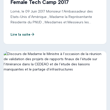
Female Tech Camp 2017
Lomé, le 09 Juin 2017 Monsieur l’Ambassadeur des
Etats-Unis d’Amérique ; Madame la Représentante
Résidente du PNUD ; Mesdames et Messieurs les
ambassadeurs et représentants d’organisations
internationales ; Autorités civiles, politiques, militaires,
Lire la suite
religieuses et administratives ; Mesdames et Messieurs
les directeurs et chefs des services centraux ;
Distingués invités ; Mesdames et Messieurs ; […]