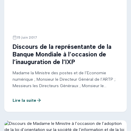
15 juin 2017
Discours de la représentante de la
Banque Mondiale à l’occasion de
l’inauguration de l’IXP
Madame la Ministre des postes et de l’Economie
numérique ; Monsieur le Directeur Général de l’ARTP ;
Messieurs les Directeurs Généraux ; Monsieur le
Coordonnateur du Projets WARCIP-TOGO ; Messieurs
les Directeurs Centraux et Directeurs des services
Lire la suite
administratifs ; Distingués Invités, Mesdames et
Messieurs, C’est un réel plaisir […]