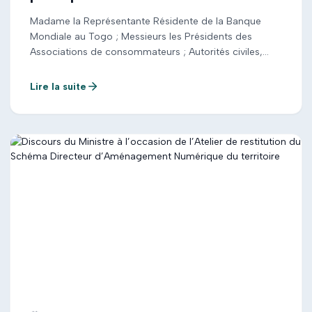
Madame la Représentante Résidente de la Banque
Mondiale au Togo ; Messieurs les Présidents des
Associations de consommateurs ; Autorités civiles,
politiques, militaires, religieuses et administratives ;
Mesdames et Messieurs les directeurs et chefs des
Lire la suite
services centraux ; Distingués invités ; Mesdames et
Messieurs ; C’est un plaisir de vous trouver réunis ce
[…]