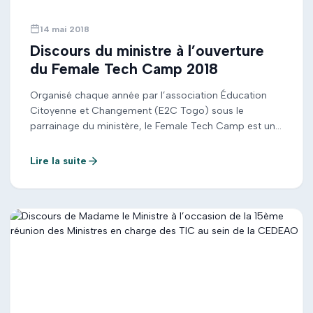
14 mai 2018
Discours du ministre à l’ouverture
du Female Tech Camp 2018
Organisé chaque année par l’association Éducation
Citoyenne et Changement (E2C Togo) sous le
parrainage du ministère, le Female Tech Camp est un
camp technologique dédié aux jeunes filles et femmes.
L’évènement vise à former celles-ci aux métiers du
Lire la suite
Web. L’édition 2018 a pour mission de favoriser
l’inclusion de la gent féminine dans le numérique […]