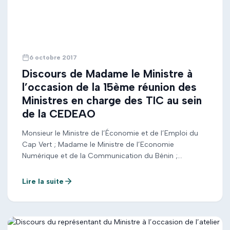
6 octobre 2017
Discours de Madame le Ministre à
l’occasion de la 15ème réunion des
Ministres en charge des TIC au sein
de la CEDEAO
Monsieur le Ministre de l’Économie et de l’Emploi du
Cap Vert ; Madame le Ministre de l’Economie
Numérique et de la Communication du Bénin ;
Monsieur le Ministre de l’Information et des
Infrastructures de Communication de la Gambie ;
Lire la suite
Monsieur le Ministre des Transports et des
Communications de la Guinée-Bissau ; Monsieur le
Secrétaire Général […]