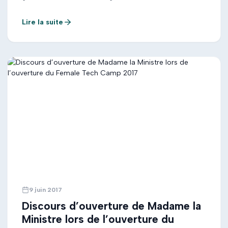
de postes et de télécommunications ; Mesdames et
Messieurs, C’est un honneur et un plaisir pour moi,
Lire la suite
d’être parmi vous ce jour à l’occasion de l’adoption de
la loi d’orientation […]
9 juin 2017
Discours d’ouverture de Madame la
Ministre lors de l’ouverture du