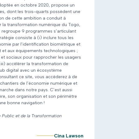
optée en octobre 2020, propose un
mes, dont les trois-quarts possèdent une
ion de cette ambition a conduit à
ur la transformation numérique du Togo,
ui regroupe 9 programmes s’articulant
ratégie consiste à (i) inclure tous les
nomie par l’identification biométrique et
bit et aux équipements technologiques ;
ics et sociaux pour rapprocher les usagers
(iii) accélérer la transformation de
hub digital avec un écosystème
onsultant ce site, vous accéderez à de
 chantiers de l’économie numérique et
 marche dans notre pays. C’est aussi
ère, son organisation et son périmètre
une bonne navigation !
e Public et de la Transformation
Cina Lawson