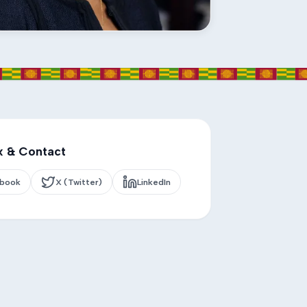
x & Contact
ebook
X (Twitter)
LinkedIn