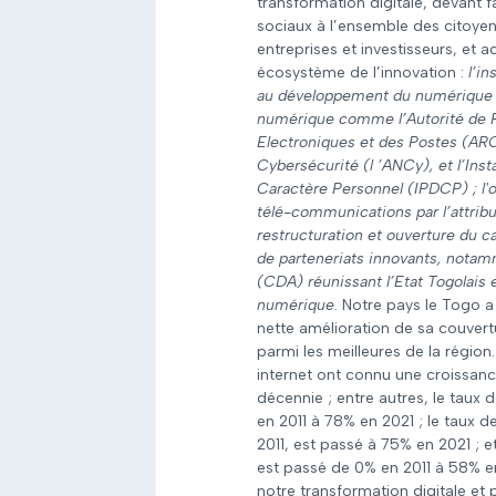
transformation digitale, devant fa
sociaux à l’ensemble des citoye
entreprises et investisseurs, et
écosystème de l’innovation :
l’in
au développement du numérique ; 
numérique comme l’Autorité de 
Electroniques et des Postes (ARC
Cybersécurité (l ’ANCy), et l’In
Caractère Personnel (IPDCP) ; l'
télé-communications par l’attribu
restructuration et ouverture du 
de parteneriats innovants, notam
(CDA) réunissant l’Etat Togolais 
numérique.
Notre pays le Togo a
nette amélioration de sa couver
parmi les meilleures de la région
internet ont connu une croissanc
décennie ; entre autres, le taux
en 2011 à 78% en 2021 ; le taux de
2011, est passé à 75% en 2021 ; 
est passé de 0% en 2011 à 58% e
notre transformation digitale et p