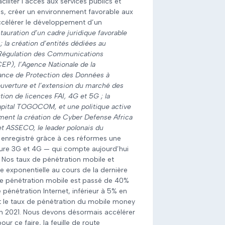
ciliter l’accès aux services publics et
ns, créer un environnement favorable aux
 accélérer le développement d’un
stauration d’un cadre juridique favorable
la création d’entités dédiées au
Régulation des Communications
EP), l’Agence Nationale de la
stance de Protection des Données à
ouverture et l’extension du marché des
tion de licences FAI, 4G et 5G ; la
capital TOGOCOM, et une politique active
ment la création de Cyber Defense Africa
et ASSECO, le leader polonais du
 enregistré grâce à ces réformes une
ture 3G et 4G — qui compte aujourd’hui
. Nos taux de pénétration mobile et
e exponentielle au cours de la dernière
 de pénétration mobile est passé de 40%
 pénétration Internet, inférieur à 5% en
et le taux de pénétration du mobile money
n 2021.
Nous devons désormais accélérer
our ce faire, la feuille de route