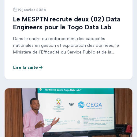
19 janvier 2026
Le MESPTN recrute deux (02) Data
Engineers pour le Togo Data Lab
Dans le cadre du renforcement des capacités
nationales en gestion et exploitation des données, le
Ministère de l’Efficacité du Service Public et de la
Transformation Numérique (MESPTN) lance un appel à
candidatures pour le recrutement de deux (02) Data
Lire la suite
Engineers. Ces experts rejoindront le Togo Data Lab à
Lomé pour soutenir le déploiement de projets […]