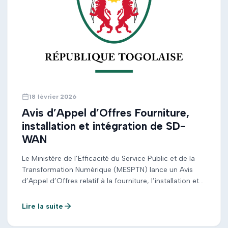
18 février 2026
Avis d’Appel d’Offres Fourniture,
installation et intégration de SD-
WAN
Le Ministère de l’Efficacité du Service Public et de la
Transformation Numérique (MESPTN) lance un Avis
d’Appel d’Offres relatif à la fourniture, l’installation et
l’intégration d’une solution SD-WAN. Les entreprises
qualifiées et intéressées sont invitées à consulter le
Lire la suite
dossier d’appel d’offres et à soumettre leur
proposition conformément aux exigences et délais