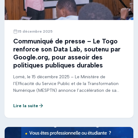
15 décembre 2025
Communiqué de presse – Le Togo
renforce son Data Lab, soutenu par
Google.org, pour asseoir des
politiques publiques durables
Lomé, le 15 décembre 2025 – Le Ministère de
l’Efficacité du Service Public et de la Transformation
Numérique (MESPTN) annonce l’accélération de sa
stratégie de prise de décision fondée sur la donnée.
Cette accélération se matérialise par l’expansion du
Lire la suite
Togo Data Lab, un instrument clé du gouvernement
togolais qui vise à instaurer l’adoption de la […]