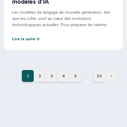
modèles d’IA
Les modèles de langage de nouvelle génération, tels
que les LLMs, sont au cœur des évolutions
technologiques actuelles. Pour préparer les talents
togolais à ces transformations, une Masterclass de
haut niveau, mêlant théorie mathématique et codage
Lire la suite
en Python s’est tenue les 14 et 15 juillet à Kara puis les
18 et 19 juillet 2025 à […]
<
1
2
3
4
5
...
23
>