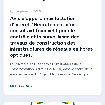
11 septembre 2025
Avis d’appel à manifestation
d’intérêt : Recrutement d’un
consultant (cabinet) pour le
contrôle et la surveillance des
travaux de construction des
infrastructures de réseaux en fibres
optiques.
Le Ministère de l’Économie Numérique et de la
Transformation Digitale (MENTD), dans le cadre de la
mise en œuvre du Projet d’Accélération Numérique du
Togo (PANT), lance un appel à manifestation d’intérêt
pour le recrutement d’un cabinet chargé du contrôle
Lire la suite
et de la surveillance des travaux de construction des
infrastructures de réseaux en fibres optiques. […]