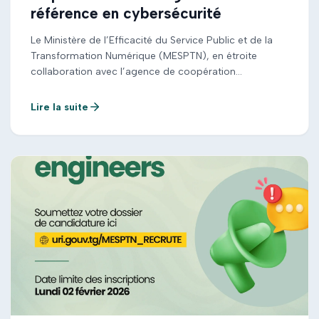
référence en cybersécurité
Le Ministère de l’Efficacité du Service Public et de la
Transformation Numérique (MESPTN), en étroite
collaboration avec l’agence de coopération
luxembourgeoise LuxDev, lance un appel à
candidatures pour le poste de Conseiller Technique
Lire la suite
Principal International (CTP). Ce poste stratégique
consiste à piloter la création et le déploiement de
l’Africa Cyber Hub (ACH), un centre de […]