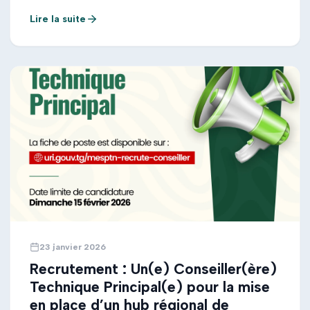
avoir plus de détails sur les missions et les critères de
Lire la suite
qualification, veuillez télécharger l’Avis complet ci-joint
ou retirer les TDR à l’adresse mentionnée […]
23 janvier 2026
Recrutement : Un(e) Conseiller(ère)
Technique Principal(e) pour la mise
en place d’un hub régional de