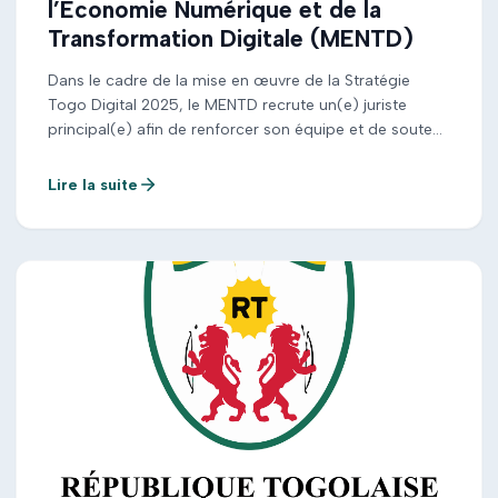
l’Économie Numérique et de la
Transformation Digitale (MENTD)
Dans le cadre de la mise en œuvre de la Stratégie
Togo Digital 2025, le MENTD recrute un(e) juriste
principal(e) afin de renforcer son équipe et de soutenir
la transformation numérique du pays. Consultez le
fichier ci après pour plus de détails :
Lire la suite