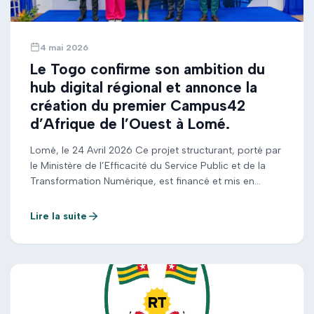
4 mai 2026
Le Togo confirme son ambition du
hub digital régional et annonce la
création du premier Campus42
d’Afrique de l’Ouest à Lomé.
Lomé, le 24 Avril 2026 Ce projet structurant, porté par
le Ministère de l’Efficacité du Service Public et de la
Transformation Numérique, est financé et mis en
œuvre par l’État togolais, le Groupe Axian à travers Yas
Togo, avec l’appui de partenaires européens, dont la
Lire la suite
France à travers le Ministère de l’Europe et des Affaires
[…]