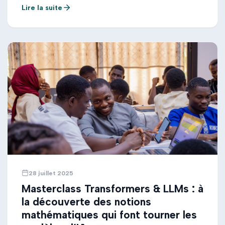
dessous les profils recherchés et déposez votre
Lire la suite
candidature pour contribuer activement au
développement numérique du Togo.
28 juillet 2025
Masterclass Transformers & LLMs : à
la découverte des notions
mathématiques qui font tourner les