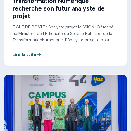
Transformation Numérique
recherche son futur analyste de
projet
FICHE DE POSTE : Analyste projet MISSION : Détaché
au Ministère de l’Efficacité du Service Public et de la
TransformationNumérique, l’Analyste projet a pour
responsabilité d’accompagner le Ministère dans lamise
en œuvre et le suivi des projets stratégiques.
Lire la suite
L’Analyste projet est un acteur clé dela démarche
analytique et de la production d’insights stratégiques
qui guident […]