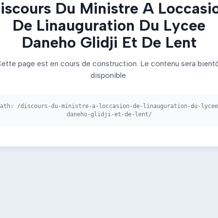
iscours Du Ministre A Loccasi
De Linauguration Du Lycee
Daneho Glidji Et De Lent
ette page est en cours de construction. Le contenu sera bient
disponible.
Path:
/discours-du-ministre-a-loccasion-de-linauguration-du-lycee
daneho-glidji-et-de-lent/