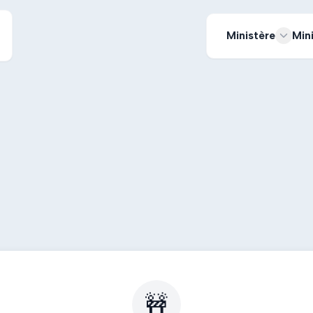
Ministère
Min
🚧