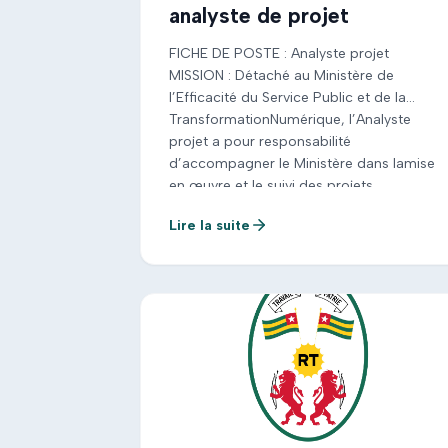
analyste de projet
FICHE DE POSTE : Analyste projet
MISSION : Détaché au Ministère de
l’Efficacité du Service Public et de la
TransformationNumérique, l’Analyste
projet a pour responsabilité
d’accompagner le Ministère dans lamise
en œuvre et le suivi des projets
stratégiques. L’Analyste projet est un
Lire la suite
acteur clé dela démarche analytique et de
la production d’insights stratégiques qui
guident […]