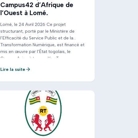
Campus42 d’Afrique de
l’Ouest à Lomé.
Lomé, le 24 Avril 2026 Ce projet
structurant, porté par le Ministère de
l’Efficacité du Service Public et de la
Transformation Numérique, est financé et
mis en œuvre par l’État togolais, le
Groupe Axian à travers Yas Togo, avec
l’appui de partenaires européens, dont la
Lire la suite
France à travers le Ministère de l’Europe
et des Affaires […]