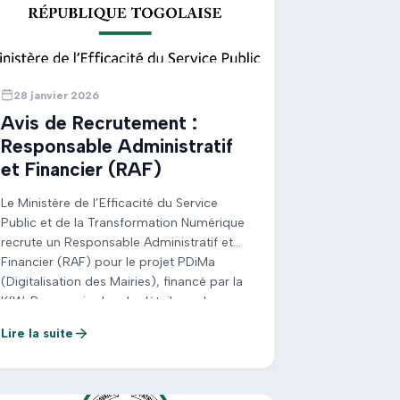
28 janvier 2026
Avis de Recrutement :
Responsable Administratif
et Financier (RAF)
Le Ministère de l’Efficacité du Service
Public et de la Transformation Numérique
recrute un Responsable Administratif et
Financier (RAF) pour le projet PDiMa
(Digitalisation des Mairies), financé par la
KfW. Pour avoir plus de détails sur les
missions et les critères de qualification,
Lire la suite
veuillez télécharger l’Avis complet ci-joint
ou retirer les TDR à l’adresse mentionnée
[…]