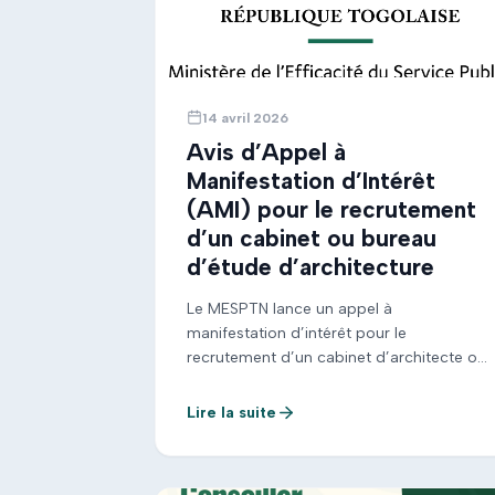
14 avril 2026
Avis d’Appel à
Manifestation d’Intérêt
(AMI) pour le recrutement
d’un cabinet ou bureau
d’étude d’architecture
Le MESPTN lance un appel à
manifestation d’intérêt pour le
recrutement d’un cabinet d’architecte ou
bureau d’étude en vue de la construction
de six (06) Pods (centres d’innovation
Lire la suite
technologique) dans plusieurs
préfectures du Togo, dans le cadre du
projet PANT. 📅 Date limite : 30 avril 2026