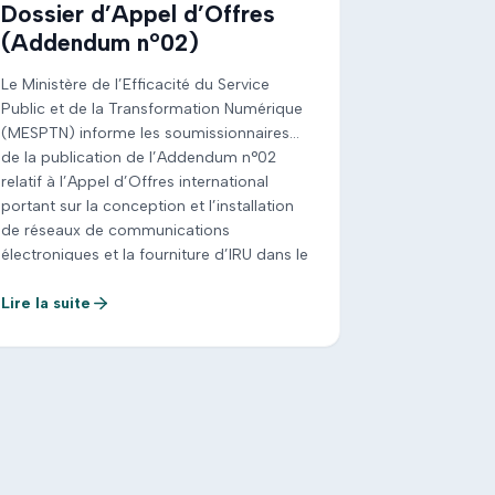
Dossier d’Appel d’Offres
(Addendum n°02)
Le Ministère de l’Efficacité du Service
Public et de la Transformation Numérique
(MESPTN) informe les soumissionnaires
de la publication de l’Addendum n°02
relatif à l’Appel d’Offres international
portant sur la conception et l’installation
de réseaux de communications
électroniques et la fourniture d’IRU dans le
cadre du PANT. Cet addendum précise
notamment la nouvelle date limite […]
Lire la suite