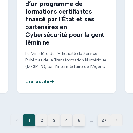
d’un programme de
formations certifiantes
financé par l’État et ses
partenaires en
Cybersécurité pour la gent
féminine
Le Ministère de l’Efficacité du Service
Public et de la Transformation Numérique
(MESPTN), par l’intermédiaire de l’Agence
Nationale de la Cybersécurité (ANCy), et
en partenariat avec l’Agence Togo Digital
Lire la suite
(ATD), lance, avec l’appui de partenaires
techniques et financiers, un recrutement
pour le programme de formations
certifiantes en cybersécurité destiné à la
gent féminine . Ce […]
<
1
2
3
4
5
...
27
>