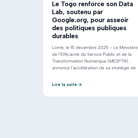
Le Togo renforce son Data
Lab, soutenu par
Google.org, pour asseoir
des politiques publiques
durables
Lomé, le 15 décembre 2025 – Le Ministère
de l’Efficacité du Service Public et de la
Transformation Numérique (MESPTN)
annonce l’accélération de sa stratégie de
prise de décision fondée sur la donnée.
Cette accélération se matérialise par
Lire la suite
l’expansion du Togo Data Lab, un
instrument clé du gouvernement togolais
qui vise à instaurer l’adoption de la […]