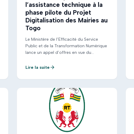
l’assistance technique à la
phase pilote du Projet
Digitalisation des Mairies au
Togo
Le Ministère de l’Efficacité du Service
Public et de la Transformation Numérique
lance un appel d’offres en vue du
recrutement d’un Consultant International
pour l’assistance technique à la phase
Lire la suite
pilote du Projet Digitalisation des Mairies
au Togo.