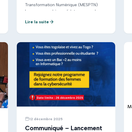
Transformation Numérique (MESPTN)
lance un appel à candidatures pour le
recrutement de deux (02) Data Engineers.
Lire la suite
Ces experts rejoindront le Togo Data Lab
à Lomé pour soutenir le déploiement de
projets […]
12 décembre 2025
Communiqué – Lancement