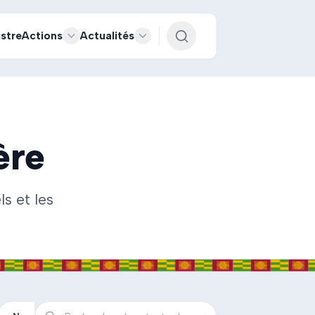
istre
Actions
Actualités
ère
s et les