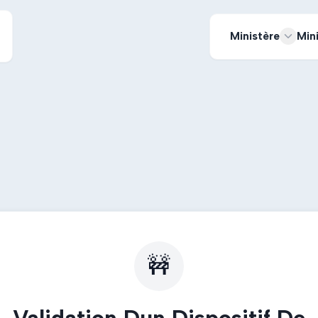
Ministère
Min
🚧
Validation Dun Dispositif De