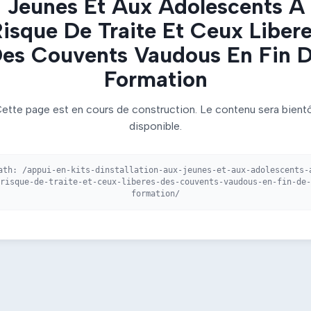
Jeunes Et Aux Adolescents A
isque De Traite Et Ceux Liber
es Couvents Vaudous En Fin 
Formation
ette page est en cours de construction. Le contenu sera bient
disponible.
ath:
/appui-en-kits-dinstallation-aux-jeunes-et-aux-adolescents-
risque-de-traite-et-ceux-liberes-des-couvents-vaudous-en-fin-de-
formation/