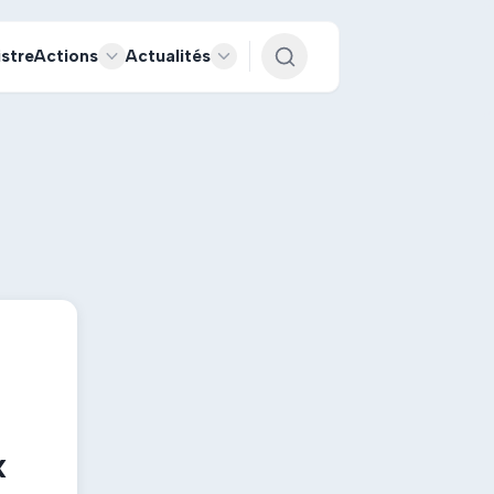
istre
Actions
Actualités
x