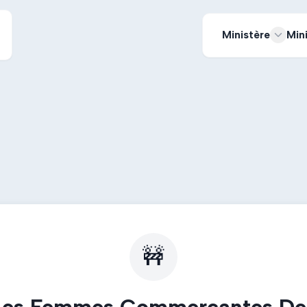
Ministère
Min
🚧
Les Femmes Commercantes De