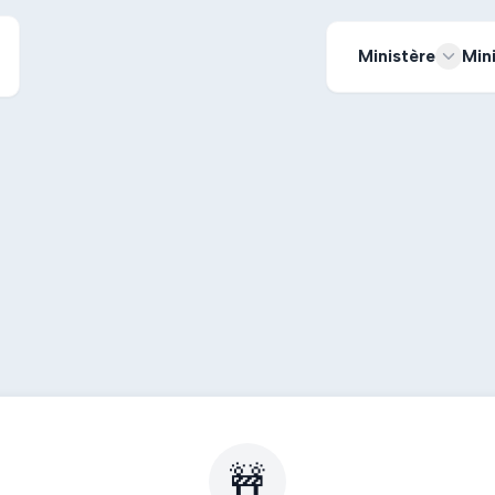
Ministère
Min
🚧