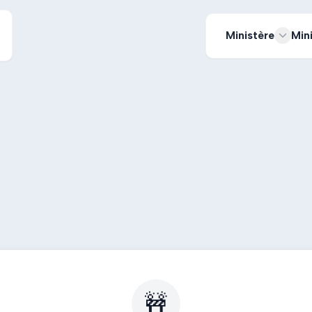
Ministère
Min
🚧