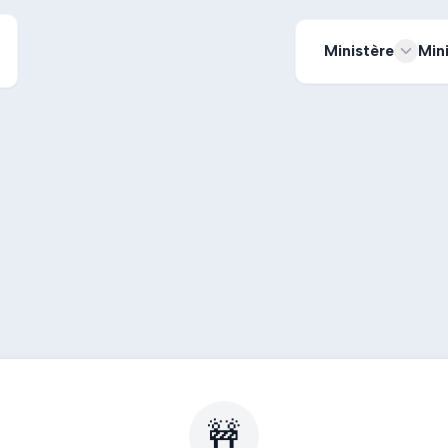
Ministère
Min
🚧