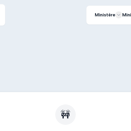
Ministère
Min
🚧