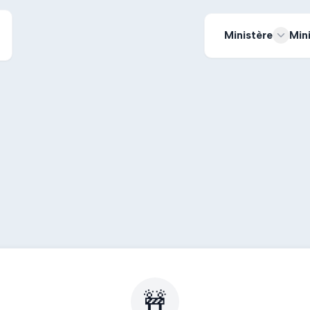
Ministère
Min
🚧