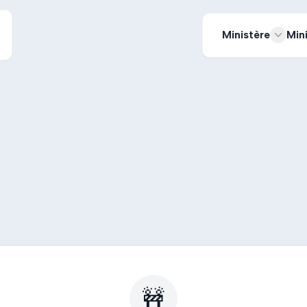
Ministère
Min
🚧