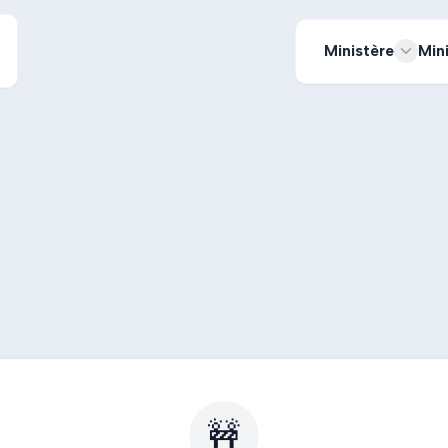
Ministère
Min
🚧