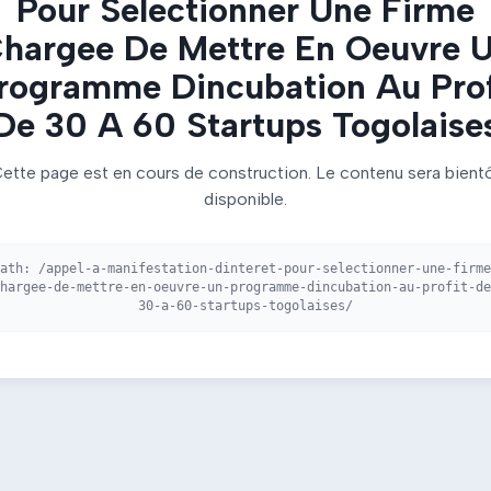
Pour Selectionner Une Firme
hargee De Mettre En Oeuvre 
rogramme Dincubation Au Prof
De 30 A 60 Startups Togolaise
ette page est en cours de construction. Le contenu sera bient
disponible.
Path:
/appel-a-manifestation-dinteret-pour-selectionner-une-firme
hargee-de-mettre-en-oeuvre-un-programme-dincubation-au-profit-de
30-a-60-startups-togolaises/