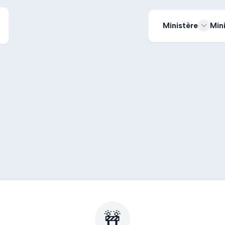
Ministère
Min
🚧