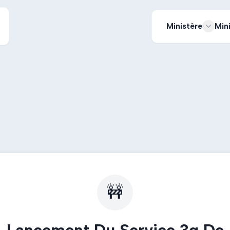
Ministère
Min
🚧
Lancement Du Service 3g De