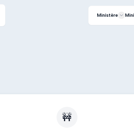
Ministère
Min
🚧